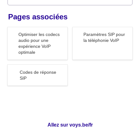
Pages associées
Optimiser les codecs audio
Paramètres SIP pour la
Optimiser les codecs 
Paramètres SIP pour 
pour une expérience VoIP
téléphonie VoIP
audio pour une 
la téléphonie VoIP
expérience VoIP 
optimale
optimale
Codes de réponse SIP
Codes de réponse 
SIP
Allez sur voys.be/fr