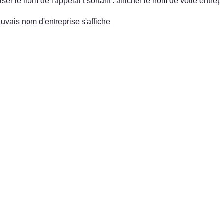
ser le nom de l'appelant sortant : afficher le nom de votre entre
uvais nom d'entreprise s'affiche
Allez sur voys.be/fr