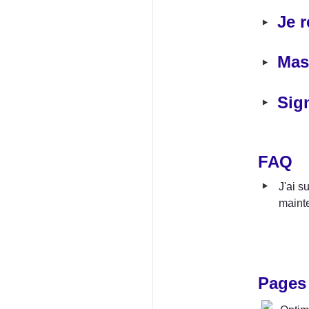
‣
Je 
‣
Mas
‣
Sign
FAQ
‣
J'ai s
maint
Pages