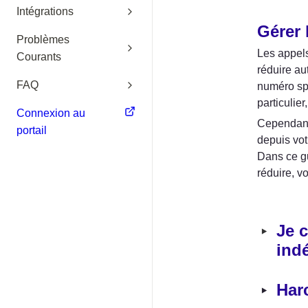
Intégrations
Gérer 
Problèmes
Les appels
Courants
réduire au
FAQ
numéro spé
particulier
Connexion au
Cependant
portail
depuis votr
Dans ce gu
réduire, v
‣
Je c
ind
‣
Har