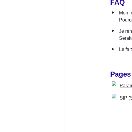
FAQ
‣
Mon re
Pourq
‣
Je ren
Serait
‣
Le fai
Pages
Param
SIP (S