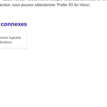
lection, vous pouvez sélectionner 'Prefer 3G for Voice'.
 connexes
 logiciels et
ones logiciels 
ns
lications