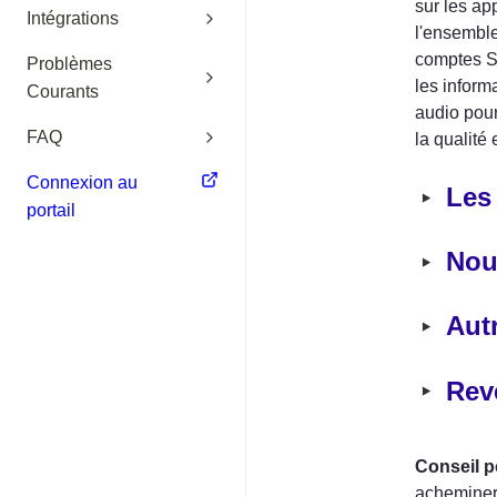
sur les ap
Intégrations
l'ensemble
comptes SI
Problèmes
les informa
Courants
audio pour
FAQ
la qualité
Connexion au
‣
Les
portail
‣
Nou
‣
Aut
‣
Rev
Conseil p
acheminer 