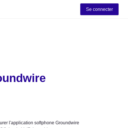
Se connecter
oundwire
gurer l'application softphone Groundwire 