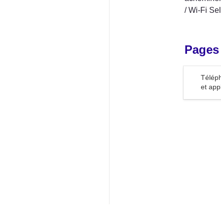
/ Wi-Fi Se
Pages
Téléphones
Téléph
applicatio
et app