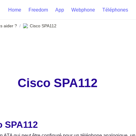
Home
Freedom
App
Webphone
Téléphones
 aider ?
Cisco SPA112
/
Cisco SPA112
o SPA112
d'un ATA qui peut être configuré pour un téléphone analogique, 