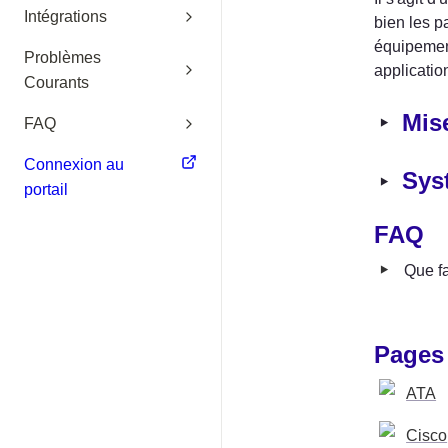
Intégrations
bien les p
équipement
Problèmes
applicatio
Courants
‣
Mis
FAQ
Connexion au
‣
Sys
portail
FAQ
‣
Que fa
Pages
ATA
Cisco