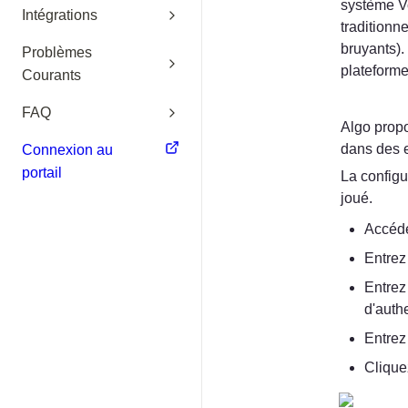
système Vo
Intégrations
traditionn
bruyants).
Problèmes
plateforme
Courants
FAQ
Algo propo
dans des 
Connexion au
portail
La configu
joué.
Accéde
Entrez
Entrez
d'authe
Entrez
Clique