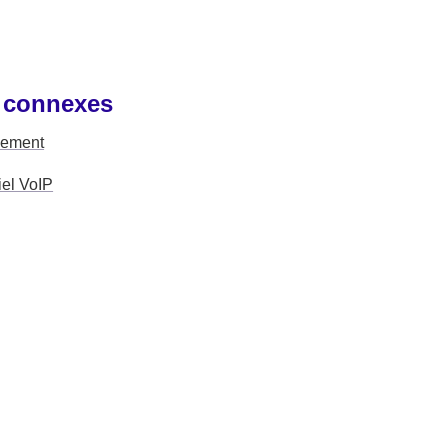
 connexes
pement
iel VoIP